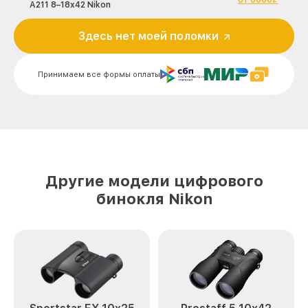
от 6000₽
A211 8–18x42 Nikon
Исправление инверсии изображения
Здесь нет моей поломки
от 3000₽
Aculon A211 8–18x42 Nikon
Ремонт встроенного дальнометра
от 1000₽
Принимаем все формы оплаты
Aculon A211 8–18x42 Nikon
Устранение вертикально-
горизонтальных полос в видоискателе
от 6000₽
Aculon A211 8–18x42 Nikon
Чистка бинокля Aculon A211 8–18x42
от 1000₽
Nikon
Другие модели цифрового
Замена объективов с улучшением
бинокля Nikon
характеристик Aculon A211 8–18x42
от 1500₽
Nikon
Замена шим контроллера Aculon A211 8–
от 1200₽
18x42 Nikon
Замена микросхемы усилителя Aculon
от 1400₽
A211 8–18x42 Nikon