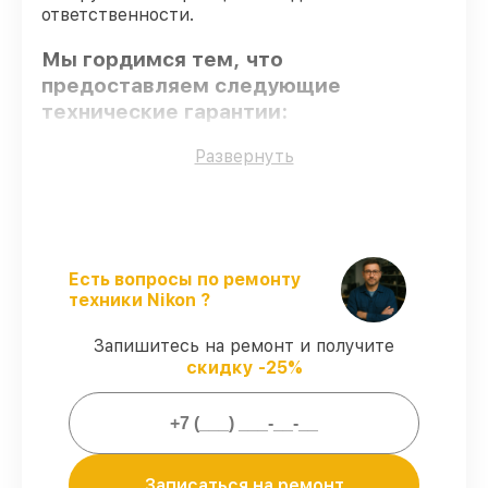
ответственности.
Мы гордимся тем, что
предоставляем следующие
технические гарантии:
Развернуть
Оригинальные детали
– гарантируем
использование фирменных запчастей для
починки.
Квалифицированные специалисты
–
проверенные специалисты с опытом и
Есть вопросы по ремонту
сертификацией.
техники Nikon ?
Точное соблюдение сроков
–
гарантируем завершение работ без
Запишитесь на ремонт и получите
задержек.
скидку -25%
Подтвержденная гарантия
–
обслуживаем цифровых биноклей всегда
со строгим соблюдением гарантийных
обязательств.
Записаться на ремонт