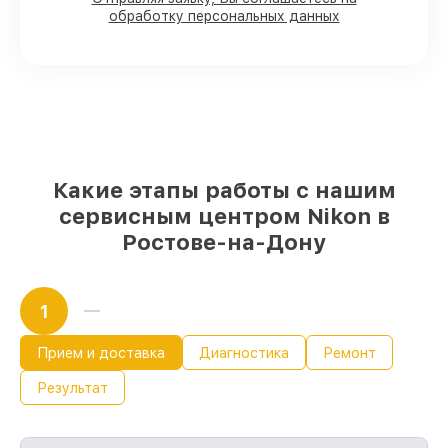
мастерской или на складе в Ростове-на-
обработку персональных данных
Дону, остальные доставляются быстро
Подлинные запчасти Nikon и
надёжные аналоги
– для разного
бюджета
85%
работ исполняются за 1–2 часа, если
мастер приступает к ремонту сразу
Какие этапы работы с нашим
сервисным центром Nikon в
Ростове-на-Дону
1
Прием и доставка
Диагностика
Ремонт
Результат