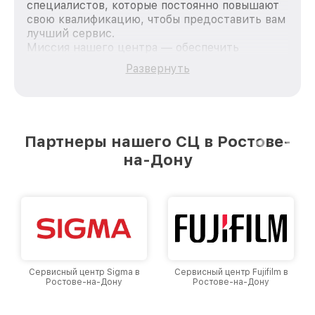
специалистов, которые постоянно повышают
свою квалификацию, чтобы предоставить вам
лучший сервис.
Миссия нашего центра — обеспечить
качественный и доступный ремонт для
Развернуть
каждого пользователя продукции Nikon, вне
зависимости от сложности поломки. Мы
стремимся к тому, чтобы каждый клиент был
удовлетворен скоростью и качеством
предоставляемых услуг. Наша цель — стать
Партнеры нашего СЦ в Ростове-
лучшим сервисным центром Nikon в городе
на-Дону
Ростове-на-Дону, постоянно повышая уровень
доверия и лояльности наших клиентов.
Сервисный центр Sigma в
Сервисный центр Fujifilm в
Ростове-на-Дону
Ростове-на-Дону