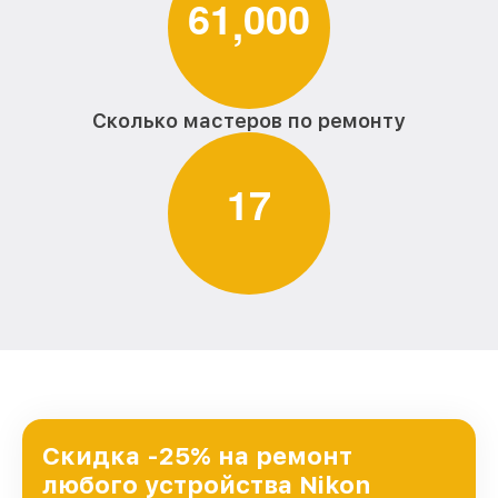
6
1
0
0
0
,
Сколько мастеров по ремонту
1
7
Скидка -25% на ремонт
любого устройства Nikon