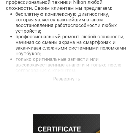
профессиональной техники Nikon любой
сложности. Своим клиентам мы предлагаем:
бесплатную комплексную диагностику,
которая является важнейшим этапом
восстановления работоспособности любых
устройств;
профессиональный ремонт любой сложности,
начиная со смены экрана на смартфонах и
заканчивая сложными системными поломками
ноутбуков;
только оригинальные запчасти или
высококачественные аналоги и только после
согласования с клиентом.
На все работы и замененные комплектующие
Развернуть
предоставляется длительная гарантия. В случае
поломки по условиям гарантии, мы бесплатно
исправим ситуацию.
Наши преимущества
Преимуществами нашего сервисного центра
Nikon в Ростове-на-Дону являются:
лучшие специалисты с многолетним опытом и
безупречной репутацией;
современное оборудование и