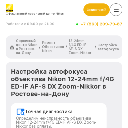
Записаться
Официальный сервисный центр Nikon
+7 (863) 209-79-87
Работаем с
09:00
до
21:00
Сервисный
12-24mm
Ремонт
центр Nikon
f/4G ED-IF
Настройка
Объективов
/
/
/
в Ростове-
AF-S DX
автофокуса
Nikon
на-Дону
Zoom-Nikkor
Настройка автофокуса
объектива Nikon 12-24mm f/4G
ED-IF AF-S DX Zoom-Nikkor в
Ростове-на-Дону
Точная диагностика
Определим неисправность объектива
Nikon 12-24mm f/4G ED-IF AF-S DX Zoom-
Nikkor без оплаты.