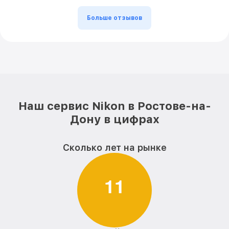
Замена светофильтра 18-200mm f/3.5-
от 900₽
5.6G ED AF-S VR II DX Zoom-Nikkor Nikon
Больше отзывов
Наш сервис Nikon в Ростове-на-
Дону в цифрах
Сколько лет на рынке
1
1