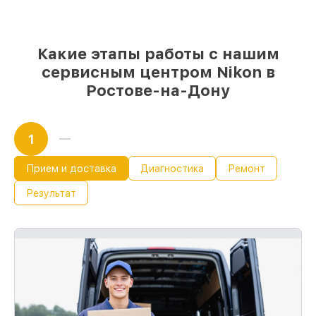
и надежных реплик с возможностью
выбрать
– под любые финансовые
возможности
85%
работ в течение пары часов, при
Какие этапы работы с нашим
условии, что обслуживание начинается
сервисным центром Nikon в
сразу
Ростове-на-Дону
1
Прием и доставка
Диагностика
Ремонт
Результат