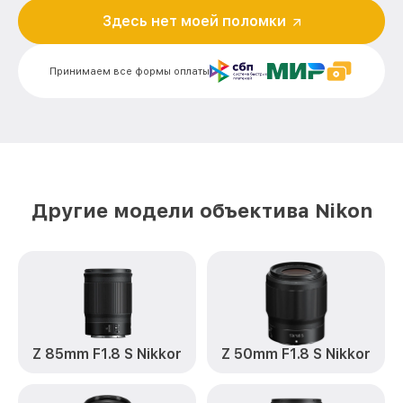
Здесь нет моей поломки
Ремонт электроники 28mm f/1.4E ED AF-
от 900₽
S Nikkor Nikon
Принимаем все формы оплаты
Устранение механических повреждений
от 900₽
28mm f/1.4E ED AF-S Nikkor Nikon
Замена переходных шлейфов 28mm
от 1200₽
f/1.4E ED AF-S Nikkor Nikon
Ремонт узла автофокуса 28mm f/1.4E ED
от 1150₽
AF-S Nikkor Nikon
Другие модели объектива Nikon
Замена электронной платы 28mm f/1.4E
от 500₽
ED AF-S Nikkor Nikon
Замена узла диафрагмы 28mm f/1.4E ED
от 1200₽
AF-S Nikkor Nikon
Замена мотора 28mm f/1.4E ED AF-S
от 1800₽
Nikkor Nikon
Z 85mm F1.8 S Nikkor
Z 50mm F1.8 S Nikkor
Настройка автофокуса 28mm f/1.4E ED
от 1100₽
AF-S Nikkor Nikon