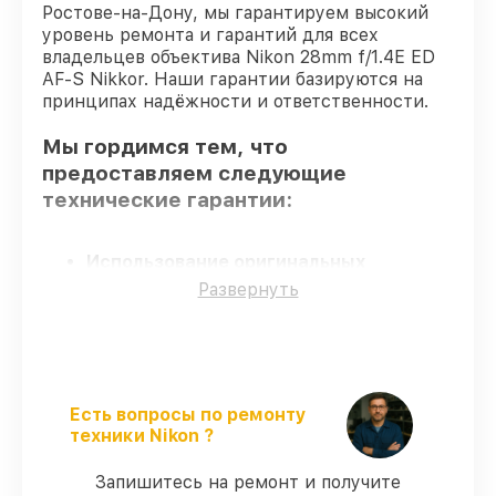
Ростове-на-Дону, мы гарантируем высокий
уровень ремонта и гарантий для всех
владельцев объектива Nikon 28mm f/1.4E ED
AF-S Nikkor. Наши гарантии базируются на
принципах надёжности и ответственности.
Мы гордимся тем, что
предоставляем следующие
технические гарантии:
Использование оригинальных
запчастей
– гарантируем использование
Развернуть
фирменных запчастей для починки.
Сертифицированные инженеры
–
мастера проходят строгий отбор и
регулярное обучение.
Точное соблюдение сроков
– сервис
Есть вопросы по ремонту
объектива 28mm f/1.4E ED AF-S Nikkor
техники Nikon ?
выполняется строго в оговоренные
сроки.
Запишитесь на ремонт и получите
Гарантийное обслуживание
–