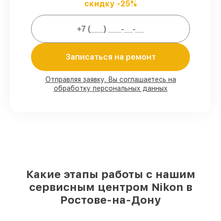
скидку -25%
предоставляем официальное
гарантийное сопровождение после
восстановления.
Мы гарантируем:
Записаться на ремонт
80%
работ в присутствии заказчика
Отправляя заявку, Вы соглашаетесь на
обработку персональных данных
90%
комплектующих для объективов
имеются в наличии или доступны для
быстрой доставки
Качественные реплики и
оригинальные детали по вашему
выбору
– под любые финансовые
возможности
85%
работ за 1–2 часа, при условии, что
обслуживание начинается сразу
Какие этапы работы с нашим
сервисным центром Nikon в
Ростове-на-Дону