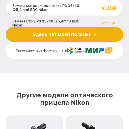
Замена микросхемы логики P3 39x40
от 450₽
(25,4mm) BDC Nikon
Замена CORE P3 39x40 (25,4mm) BDC
от 900₽
Nikon
Здесь нет моей поломки
Ремонт встроенного дальнометра и
других устройств P3 39x40 (25,4mm)
от 750₽
BDC Nikon
Принимаем все формы оплаты
Калибровка и настройка тепловизора
от 750₽
P3 39x40 (25,4mm) BDC Nikon
Ремонт датчика синхроимпульсов P3
от 1550₽
39x40 (25,4mm) BDC Nikon
Ремонт оптики P3 39x40 (25,4mm) BDC
от 2000₽
Nikon
Другие модели оптического
прицела Nikon
Восстановление питания P3 39x40
от 650₽
(25,4mm) BDC Nikon
Замена ключей управления P3 39x40
от 590₽
(25,4mm) BDC Nikon