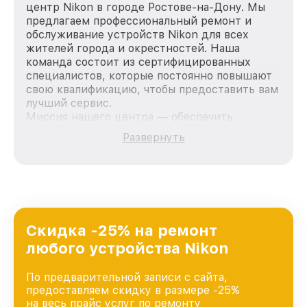
центр Nikon в городе Ростове-на-Дону. Мы
предлагаем профессиональный ремонт и
обслуживание устройств Nikon для всех
жителей города и окрестностей. Наша
команда состоит из сертифицированных
специалистов, которые постоянно повышают
свою квалификацию, чтобы предоставить вам
лучший сервис.
Миссия нашего центра — обеспечить
качественный и доступный ремонт для
Развернуть
каждого пользователя продукции Nikon, вне
зависимости от сложности поломки. Мы
стремимся к тому, чтобы каждый клиент был
удовлетворен скоростью и качеством
предоставляемых услуг. Наша цель — стать
лучшим сервисным центром Nikon в городе
Ростове-на-Дону, постоянно повышая уровень
Скидка -25% на ремонт
доверия и лояльности наших клиентов.
любого устройства Nikon
По предварительной записи с сайта,
предоставляем скидку в размере -25%
на весь прайс услуг по ремонту