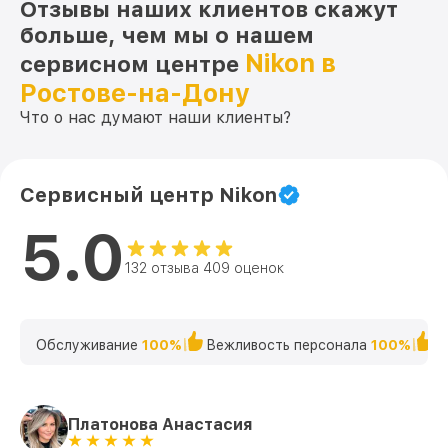
Ремонт Wi-Fi P3 39x40 (25,4mm) BDC
Отзывы наших клиентов скажут
от 650₽
Nikon
больше, чем мы о нашем
Nikon в
Восстановление после попадания влаги
сервисном центре
от 650₽
P3 39x40 (25,4mm) BDC Nikon
Ростове-на-Дону
Ремонт платы управления
Что о нас думают наши клиенты?
(восстановление) P3 39x40 (25,4mm)
от 750₽
BDC Nikon
Прошивка (Обновление ПО) P3 39x40
от 450₽
Сервисный центр Nikon
(25,4mm) BDC Nikon
5.0
132 отзыва 409 оценок
Обслуживание
100%
Вежливость персонала
100%
К
Платонова Анастасия