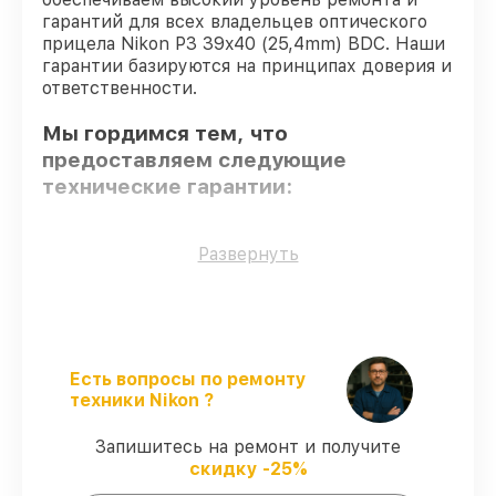
гарантий для всех владельцев оптического
прицела Nikon P3 39x40 (25,4mm) BDC. Наши
гарантии базируются на принципах доверия и
ответственности.
Мы гордимся тем, что
предоставляем следующие
технические гарантии:
Только фирменные комплектующие
–
Развернуть
для всех видов восстановления
применяются исключительно
оригинальные детали.
Опытные мастера
– все работники
проходят обязательное обучение и
Есть вопросы по ремонту
ежегодную аттестацию, что
техники Nikon ?
подтверждает их уровень мастерства.
Точное соблюдение сроков
– сервис
Запишитесь на ремонт и получите
оптического прицела P3 39x40 (25,4mm)
скидку -25%
BDC выполняется строго в оговоренные
сроки.