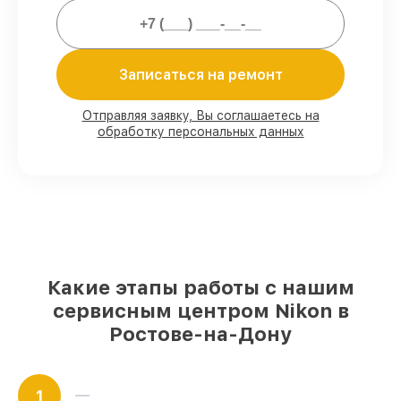
Сервис с гарантией
– предоставляем
официальное гарантийное
сопровождение после восстановления.
Записаться на ремонт
Мы гарантируем:
Отправляя заявку, Вы соглашаетесь на
обработку персональных данных
80%
работ в вашем присутствии
90%
комплектующих для оптических
прицелов имеются в наличии или быстро
поставляются
Подбор оригинальных комплектующих
и надежных реплик с возможностью
выбрать
– с учётом всех запросов
85%
работ за 1–2 часа, при немедленном
Какие этапы работы с нашим
начале работ
сервисным центром Nikon в
Ростове-на-Дону
1