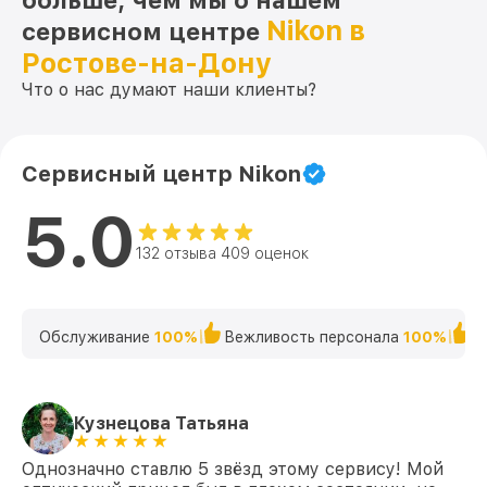
больше, чем мы о нашем
Nikon в
Восстановление после попадания влаги
сервисном центре
от 650₽
P3 39x40 (25,4mm) TARGET EFR Nikon
Ростове-на-Дону
Ремонт платы управления
Что о нас думают наши клиенты?
(восстановление) P3 39x40 (25,4mm)
от 750₽
TARGET EFR Nikon
Прошивка (Обновление ПО) P3 39x40
от 450₽
Сервисный центр Nikon
(25,4mm) TARGET EFR Nikon
5.0
132 отзыва 409 оценок
Обслуживание
100%
Вежливость персонала
100%
К
Кузнецова Татьяна
Однозначно ставлю 5 звёзд этому сервису! Мой