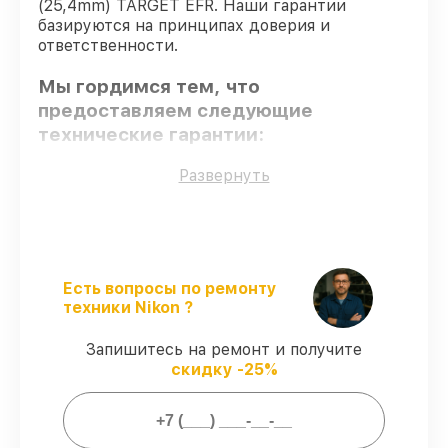
(25,4mm) TARGET EFR. Наши гарантии
базируются на принципах доверия и
ответственности.
Мы гордимся тем, что
предоставляем следующие
технические гарантии:
Развернуть
Только фирменные комплектующие
–
для всех видов восстановления
применяются исключительно
оригинальные детали.
Опытные мастера
– мастера проходят
Есть вопросы по ремонту
строгий отбор и регулярное обучение.
техники Nikon ?
Соблюдение сроков обслуживания
–
гарантируем завершение работ без
Запишитесь на ремонт и получите
задержек.
скидку -25%
Гарантийное обслуживание
–
предоставляем официальное
гарантийное сопровождение после
восстановления.