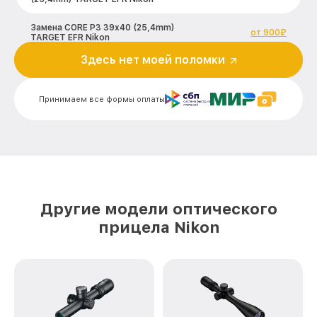
Замена CORE P3 39x40 (25,4mm)
от 900₽
TARGET EFR Nikon
Здесь нет моей поломки
Ремонт встроенного дальнометра и
других устройств P3 39x40 (25,4mm)
от 750₽
TARGET EFR Nikon
Принимаем все формы оплаты
Калибровка и настройка тепловизора
от 750₽
P3 39x40 (25,4mm) TARGET EFR Nikon
Ремонт датчика синхроимпульсов P3
от 1550₽
39x40 (25,4mm) TARGET EFR Nikon
Ремонт оптики P3 39x40 (25,4mm)
от 2000₽
TARGET EFR Nikon
Другие модели оптического
прицела Nikon
Восстановление питания P3 39x40
от 650₽
(25,4mm) TARGET EFR Nikon
Замена ключей управления P3 39x40
от 590₽
(25,4mm) TARGET EFR Nikon
Замена корпуса P3 39x40 (25,4mm)
от 1250₽
TARGET EFR Nikon