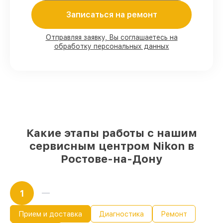
Записаться на ремонт
Мы гарантируем:
Отправляя заявку, Вы соглашаетесь на
обработку персональных данных
80%
работ под контролем клиента
90%
комплектующих для оптических
прицелов на складе или доступны для
срочного заказа
Качественные реплики и
оригинальные детали по вашему
выбору
– с учётом всех запросов
85%
работ в течение пары часов, если
мастер приступает к работе сразу
Какие этапы работы с нашим
сервисным центром Nikon в
Ростове-на-Дону
1
Прием и доставка
Диагностика
Ремонт